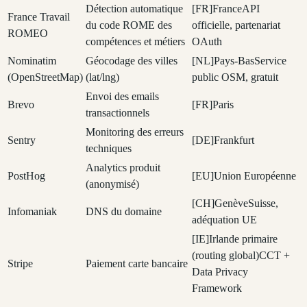
Détection automatique
[
FR
]
France
API
France Travail
du code ROME des
officielle, partenariat
ROMEO
compétences et métiers
OAuth
Nominatim
Géocodage des villes
[
NL
]
Pays-Bas
Service
(OpenStreetMap)
(lat/lng)
public OSM, gratuit
Envoi des emails
Brevo
[
FR
]
Paris
transactionnels
Monitoring des erreurs
Sentry
[
DE
]
Frankfurt
techniques
Analytics produit
PostHog
[
EU
]
Union Européenne
(anonymisé)
[
CH
]
Genève
Suisse,
Infomaniak
DNS du domaine
adéquation UE
[
IE
]
Irlande primaire
(routing global)
CCT +
Stripe
Paiement carte bancaire
Data Privacy
Framework