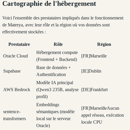
Cartographie de l'hébergement
Voici l'ensemble des prestataires impliqués dans le fonctionnement
de Materya, avec leur rôle et la région où vos données sont
effectivement stockées :
Prestataire
Rôle
Région
Hébergement compute
Oracle Cloud
[
FR
]
Marseille
(Frontend + Backend)
Base de données +
Supabase
[
IE
]
Dublin
Authentification
Modèle IA principal
AWS Bedrock
(Qwen3 235B, analyse
[
DE
]
Frankfurt
profil)
Embeddings
[
FR
]
Marseille
Aucun
sentence-
sémantiques (modèle
appel réseau, exécution
transformers
local sur le serveur
locale CPU
Oracle)